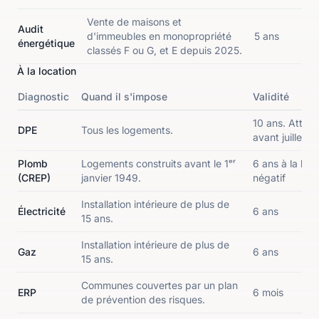
Vente de maisons et
Audit
d'immeubles en monopropriété
5 ans
énergétique
classés F ou G, et E depuis 2025.
À la location
Diagnostic
Quand il s'impose
Validité
10 ans. Attent
DPE
Tous les logements.
avant juillet 
Plomb
Logements construits avant le 1ᵉʳ
6 ans à la locat
(CREP)
janvier 1949.
négatif
Installation intérieure de plus de
Électricité
6 ans
15 ans.
Installation intérieure de plus de
Gaz
6 ans
15 ans.
Communes couvertes par un plan
ERP
6 mois
de prévention des risques.