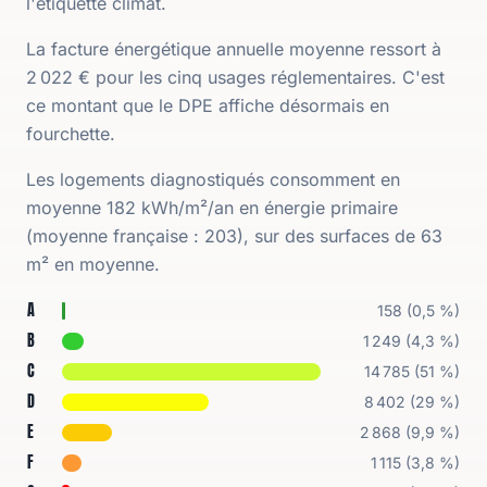
l'étiquette climat.
La facture énergétique annuelle moyenne ressort à
2 022 € pour les cinq usages réglementaires. C'est
ce montant que le DPE affiche désormais en
fourchette.
Les logements diagnostiqués consomment en
moyenne 182 kWh/m²/an en énergie primaire
(moyenne française : 203), sur des surfaces de 63
m² en moyenne.
Répartition des étiquettes DPE à
Créteil
Étiquette
Nombre de logements
Part
A
158
(
0,5 %
)
B
1 249
(
4,3 %
)
C
14 785
(
51 %
)
D
8 402
(
29 %
)
E
2 868
(
9,9 %
)
F
1 115
(
3,8 %
)