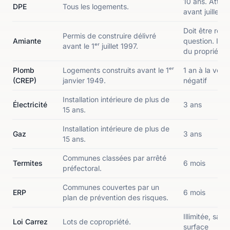
10 ans. Attent
DPE
Tous les logements.
avant juillet 
Doit être réal
Permis de construire délivré
Amiante
question. Il d
avant le 1ᵉʳ juillet 1997.
du propriétai
Plomb
Logements construits avant le 1ᵉʳ
1 an à la vente 
(CREP)
janvier 1949.
négatif
Installation intérieure de plus de
Électricité
3 ans
15 ans.
Installation intérieure de plus de
Gaz
3 ans
15 ans.
Communes classées par arrêté
Termites
6 mois
préfectoral.
Communes couvertes par un
ERP
6 mois
plan de prévention des risques.
Illimitée, sau
Loi Carrez
Lots de copropriété.
surface