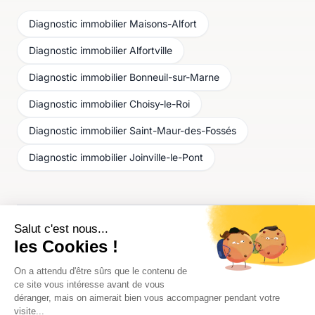
Diagnostic immobilier
Maisons-Alfort
Diagnostic immobilier
Alfortville
Diagnostic immobilier
Bonneuil-sur-Marne
Diagnostic immobilier
Choisy-le-Roi
Diagnostic immobilier
Saint-Maur-des-Fossés
Diagnostic immobilier
Joinville-le-Pont
Données DPE : ADEME, base des diagnostics de
performance énergétique des logements existants (depuis
juillet 2021). Population et découpage administratif : INSEE
via l'API Géo. Nombre de diagnostiqueurs et tarifs : données
Joole.
Page mise à jour le
6 août 2026
.