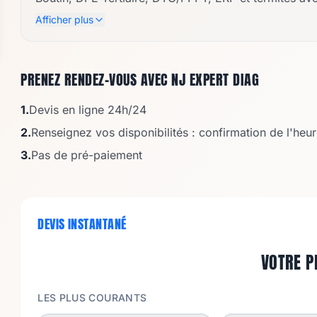
rapidement à Vienne, Givors, Lyon Sud, Roussillon,
Afficher plus
Que ce soit pour une vente ou une location, nous ga
réglementations, et des tarifs adaptés au marché rég
et valoriser vos biens grâce à une expertise fiable e
PRENEZ RENDEZ-VOUS AVEC
NJ EXPERT DIAG
1.
Devis en ligne 24h/24
2.
Renseignez vos disponibilités : confirmation de l'he
3.
Pas de pré-paiement
DEVIS INSTANTANÉ
VOTRE P
LES PLUS COURANTS