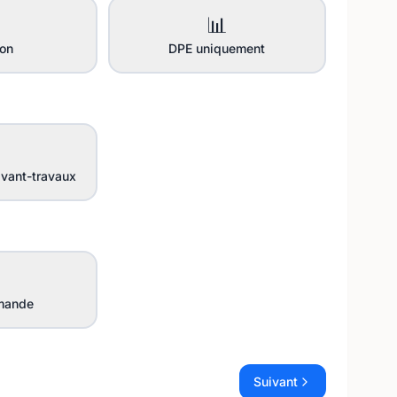
📊
ion
DPE uniquement
vant-travaux
mande
Suivant