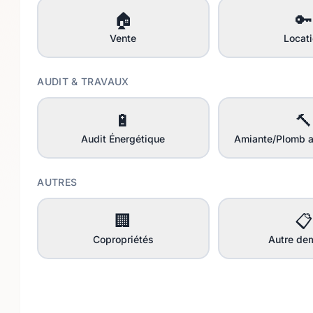
🏠
🔑
Vente
Locat
AUDIT & TRAVAUX
🔋
🔨
Audit Énergétique
Amiante/Plomb a
AUTRES
🏢
📋
Copropriétés
Autre de