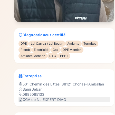
Diagnostiqueur certifié
DPE
Loi Carrez / Loi Boutin
Amiante
Termites
Plomb
Electricité
Gaz
DPE Mention
Amiante Mention
DTG
PPPT
Entreprise
501 Chemin des Littes
,
38121
Chonas-l'Amballan
Sami Jebari
0695065133
CGV de
NJ EXPERT DIAG