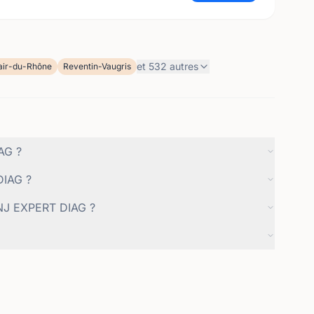
et
532
autres
air-du-Rhône
Reventin-Vaugris
AG ?
DIAG ?
 NJ EXPERT DIAG ?