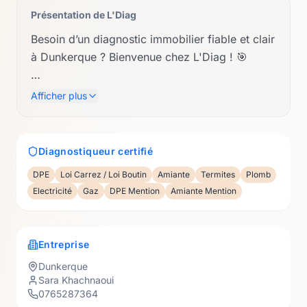
Présentation de
L'Diag
Besoin d’un diagnostic immobilier fiable et clair
à Dunkerque ? Bienvenue chez L'Diag ! 🎯
Diagnostiqueuse certifiée avec mentions, je
Afficher plus
vous accompagne avec rigueur dans vos
projets de vente, location ou travaux. Finis les
rapports incompréhensibles : je mise sur la
Diagnostiqueur certifié
pédagogie pour un accompagnement fluide et
DPE
Loi Carrez / Loi Boutin
Amiante
Termites
Plomb
humain.
Electricité
Gaz
DPE Mention
Amiante Mention
⚡ Mes prestations :
Entreprise
Vente & Location : DPE, Amiante, Plomb,
Dunkerque
Électricité, Gaz, Mesurages, ERP.
Sara Khachnaoui
0765287364
Mentions spécifiques : DPE Tertiaire/Immeuble,