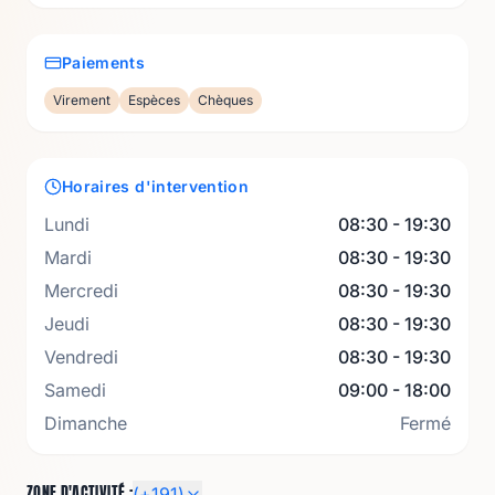
DTA, Amiante avant travaux & démolition.
Paiements
📍 Secteur : Dunkerque et rayon de 40 km
Virement
Espèces
Chèques
(Coudekerque, Grande-Synthe, Bergues,
Gravelines, Bray-Dunes...).
Horaires d'intervention
Contactez L'Diag dès aujourd'hui pour un
Lundi
08:30 - 19:30
devis rapide et sécuriser votre projet ! 🚀
Mardi
08:30 - 19:30
Mercredi
08:30 - 19:30
Jeudi
08:30 - 19:30
Vendredi
08:30 - 19:30
Samedi
09:00 - 18:00
Dimanche
Fermé
ZONE D'ACTIVITÉ :
(+
191
)