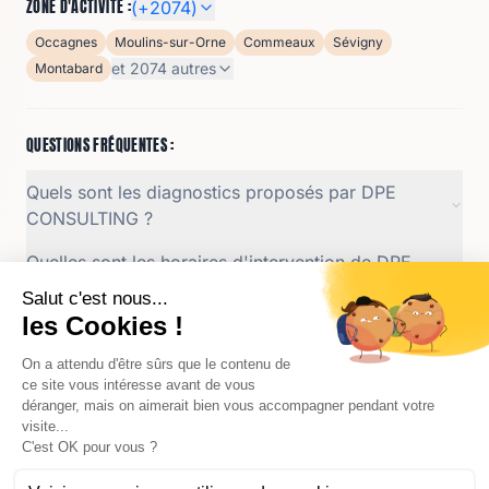
ZONE D'ACTIVITÉ :
(+
2074
)
Occagnes
Moulins-sur-Orne
Commeaux
Sévigny
et
2074
autres
Montabard
QUESTIONS FRÉQUENTES :
Quels sont les diagnostics proposés par DPE
CONSULTING ?
Quelles sont les horaires d'intervention de DPE
CONSULTING ?
Quelles sont les méthodes de paiement acceptées
par DPE CONSULTING ?
Qui est le gérant de DPE CONSULTING ?