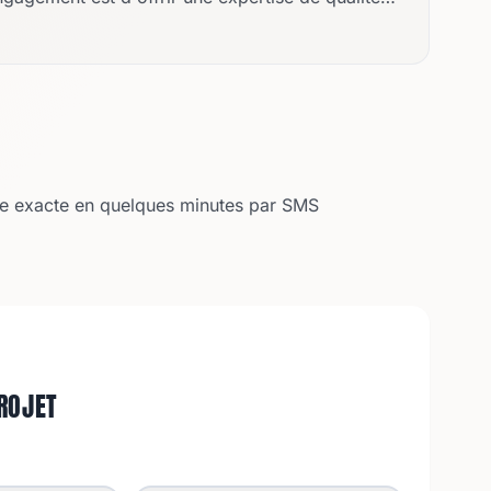
e chacun dans leurs projets immobiliers. Avec un
s déterminé à proposer des diagnostics fiables et
ure exacte en quelques minutes par SMS
ROJET