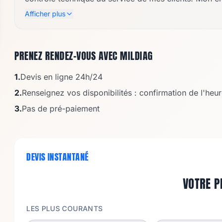
pour assurer la sécurité et la tranquillité d'esprit d
Afficher plus
savoir-faire adapté aux enjeux contemporains, je sui
efficaces, en toute confiance.
PRENEZ RENDEZ-VOUS AVEC
MILDIAG
1.
Devis en ligne 24h/24
2.
Renseignez vos disponibilités : confirmation de l'he
3.
Pas de pré-paiement
DEVIS INSTANTANÉ
VOTRE P
LES PLUS COURANTS