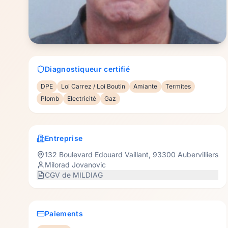
Diagnostiqueur certifié
DPE
Loi Carrez / Loi Boutin
Amiante
Termites
Plomb
Electricité
Gaz
Entreprise
132 Boulevard Edouard Vaillant
,
93300
Aubervilliers
Milorad Jovanovic
CGV de
MILDIAG
Paiements