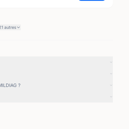
21
autres
MILDIAG ?