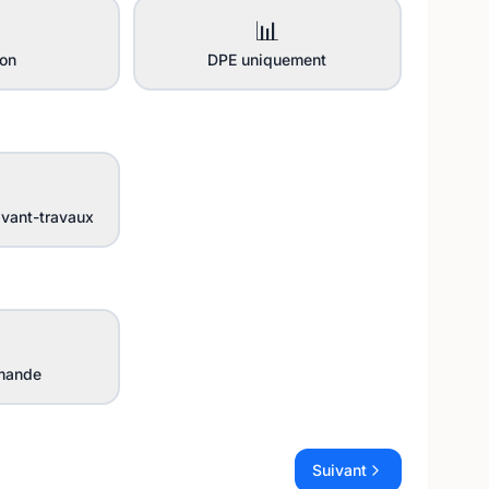
📊
ion
DPE uniquement
vant-travaux
mande
Suivant