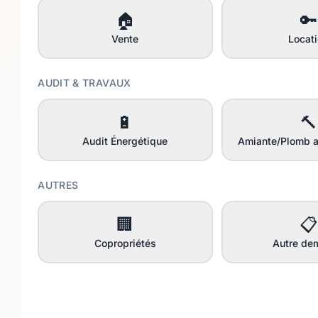
🏠
🔑
Vente
Locat
AUDIT & TRAVAUX
🔋
🔨
Audit Énergétique
Amiante/Plomb a
AUTRES
🏢
📋
Copropriétés
Autre de