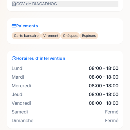
des diagnostics clairs et précis, pour garantir
CGV de
DIAGADHOC
la sécurité et la conformité de vos biens.
Paiements
Carte bancaire
Virement
Chèques
Espèces
Horaires d'intervention
Lundi
08:00 - 18:00
Mardi
08:00 - 18:00
Mercredi
08:00 - 18:00
Jeudi
08:00 - 18:00
Vendredi
08:00 - 18:00
Samedi
Fermé
Dimanche
Fermé