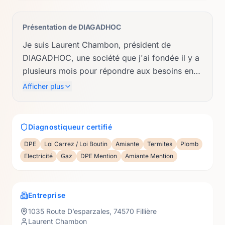
Présentation de
DIAGADHOC
Je suis Laurent Chambon, président de
DIAGADHOC, une société que j'ai fondée il y a
plusieurs mois pour répondre aux besoins en
diagnostics immobiliers et en diagnostic de
Afficher plus
performance hydrique (DPH). Je propose à
mes clients plusieurs diagnostics immobiliers
obligatoire notamment: Le DPE, DPE tertiaire,
Diagnostiqueur certifié
l'amiante avant travaux et avant démolition,
DPE
Loi Carrez / Loi Boutin
Amiante
Termites
Plomb
tout en veillant à offrir des services de qualité,
Electricité
Gaz
DPE Mention
Amiante Mention
rigoureux et fiables. Basé à Filière en Haute-
Savoie, je suis passionné par mon métier et je
m'engage à accompagner mes clients dans
Entreprise
leurs projets avec professionnalisme et
1035 Route D’esparzales
,
74570
Fillière
bienveillance. Mon objectif est de vous fournir
Laurent Chambon