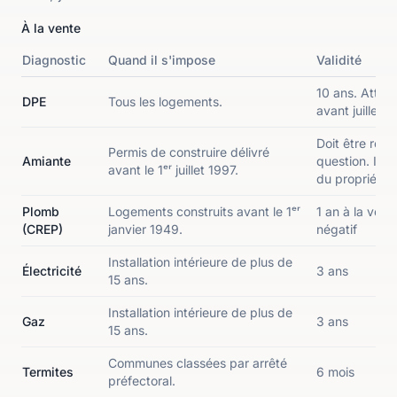
À la vente
Diagnostic
Quand il s'impose
Validité
10 ans. Attent
DPE
Tous les logements.
avant juillet 
Doit être réal
Permis de construire délivré
Amiante
question. Il d
avant le 1ᵉʳ juillet 1997.
du propriétai
Plomb
Logements construits avant le 1ᵉʳ
1 an à la vente 
(CREP)
janvier 1949.
négatif
Installation intérieure de plus de
Électricité
3 ans
15 ans.
Installation intérieure de plus de
Gaz
3 ans
15 ans.
Communes classées par arrêté
Termites
6 mois
préfectoral.