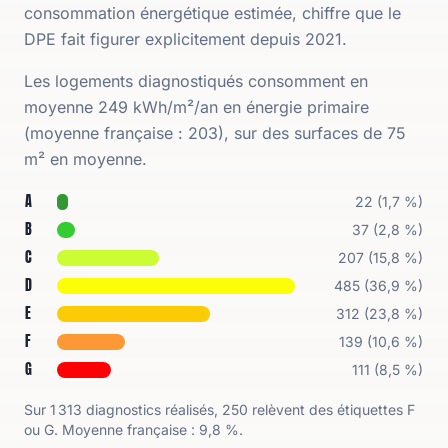
consommation énergétique estimée, chiffre que le
DPE fait figurer explicitement depuis 2021.
Les logements diagnostiqués consomment en
moyenne 249 kWh/m²/an en énergie primaire
(moyenne française : 203), sur des surfaces de 75
m² en moyenne.
Répartition des étiquettes DPE à
La Tranche-sur-Mer
Étiquette
Nombre de logements
Part
A
22
(
1,7 %
)
B
37
(
2,8 %
)
C
207
(
15,8 %
)
D
485
(
36,9 %
)
E
312
(
23,8 %
)
F
139
(
10,6 %
)
G
111
(
8,5 %
)
Sur
1 313
diagnostics réalisés,
250
relèvent des étiquettes F
ou G. Moyenne française :
9,8 %
.