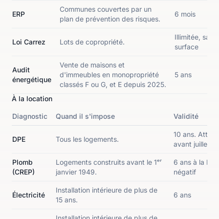
Communes couvertes par un
ERP
6 mois
plan de prévention des risques.
Illimitée, sau
Loi Carrez
Lots de copropriété.
surface
Vente de maisons et
Audit
d'immeubles en monopropriété
5 ans
énergétique
classés F ou G, et E depuis 2025.
À la location
Diagnostic
Quand il s'impose
Validité
10 ans. Attent
DPE
Tous les logements.
avant juillet 
Plomb
Logements construits avant le 1ᵉʳ
6 ans à la locat
(CREP)
janvier 1949.
négatif
Installation intérieure de plus de
Électricité
6 ans
15 ans.
Installation intérieure de plus de