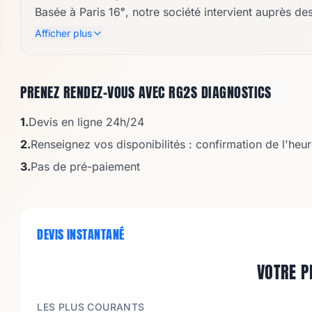
Basée à Paris 16ᵉ, notre société intervient auprès de
leurs projets immobiliers, avec des rapports clairs, 
Afficher plus
Réactivité, sérieux et qualité d’exécution sont au c
assurance professionnelle Klarity.
PRENEZ RENDEZ-VOUS AVEC
RG2S DIAGNOSTICS
1.
Devis en ligne 24h/24
2.
Renseignez vos disponibilités : confirmation de l'he
3.
Pas de pré-paiement
DEVIS INSTANTANÉ
VOTRE P
LES PLUS COURANTS