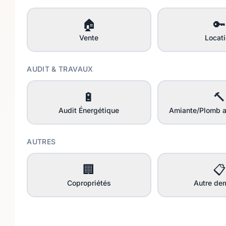
🏠
🔑
Vente
Locat
AUDIT & TRAVAUX
🔋
🔨
Audit Énergétique
Amiante/Plomb a
AUTRES
🏢
📋
Copropriétés
Autre de