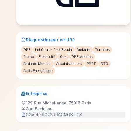
Diagnostiqueur certifié
DPE
Loi Carrez / Loi Boutin
Amiante
Termites
Plomb
Electricité
Gaz
DPE Mention
Amiante Mention
Assainissement
PPPT
DTG
Audit Energétique
Entreprise
129 Rue Michel-ange
,
75016
Paris
Gad Benichou
CGV de
RG2S DIAGNOSTICS