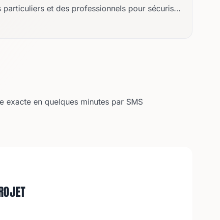
s particuliers et des professionnels pour sécuriser
exploitables et reconnus.
œur de chaque mission, toutes couvertes par une
ure exacte en quelques minutes par SMS
ROJET