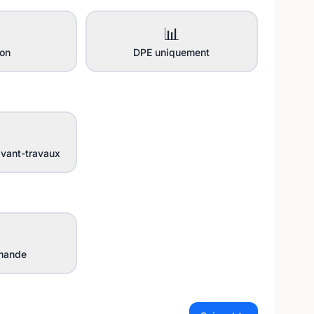
📊
ion
DPE uniquement
vant-travaux
mande